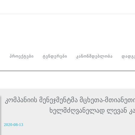
Ი
ᲞᲠᲝᲔᲥᲢᲔᲑᲘ
ᲢᲔᲜᲓᲔᲠᲔᲑᲘ
ᲙᲐᲜᲝᲜᲛᲓᲔᲑᲚᲝᲑᲐ
ᲓᲐᲓᲒᲔ
კომპანიის მენეჯმენტმა მცხეთა-მთიან
ხელმძღვანელად ლევან კა
2020-08-13