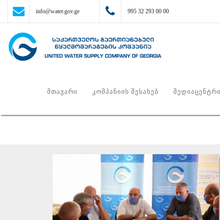
info@water.gov.ge
995 32 293 00 00
ᲛᲗᲐᲕᲐᲠᲘ
ᲙᲝᲛᲞᲐᲜᲘᲘᲡ ᲨᲔᲡᲐᲮᲔᲑ
ᲛᲔᲓᲘᲐᲪᲔᲜᲢᲠ