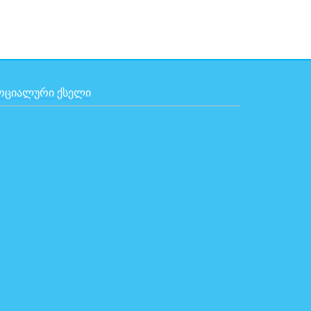
ᲝᲪᲘᲐᲚᲣᲠᲘ ᲥᲡᲔᲚᲘ