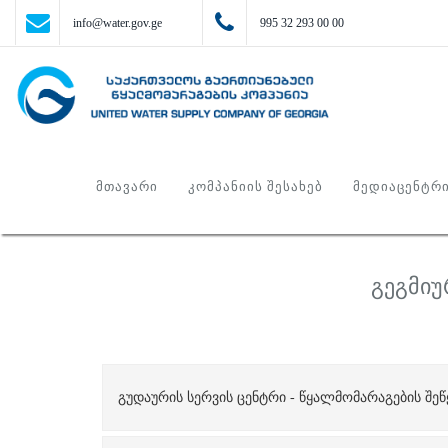
info@water.gov.ge
995 32 293 00 00
ᲛᲗᲐᲕᲐᲠᲘ
ᲙᲝᲛᲞᲐᲜᲘᲘᲡ ᲨᲔᲡᲐᲮᲔᲑ
ᲛᲔᲓᲘᲐᲪᲔᲜᲢᲠ
გეგმიუ
გუდაურის სერვის ცენტრი - წყალმომარაგების შეწყვ