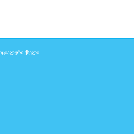
ᲝᲪᲘᲐᲚᲣᲠᲘ ᲥᲡᲔᲚᲘ