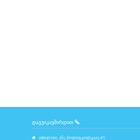
ᲓᲐᲒᲕᲘᲙᲐᲕᲨᲘᲠᲓᲘᲗ
თბილისი, ანა პოლიტკოვსკაია #5