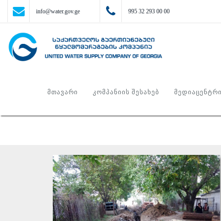
info@water.gov.ge
995 32 293 00 00
ᲛᲗᲐᲕᲐᲠᲘ
ᲙᲝᲛᲞᲐᲜᲘᲘᲡ ᲨᲔᲡᲐᲮᲔᲑ
ᲛᲔᲓᲘᲐᲪᲔᲜᲢᲠ