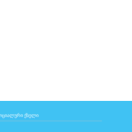
ᲝᲪᲘᲐᲚᲣᲠᲘ ᲥᲡᲔᲚᲘ