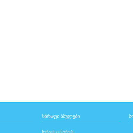
ᲡᲬᲠᲐᲤᲘ ᲑᲛᲣᲚᲔᲑᲘ
Ს
სერვის ცენტრები