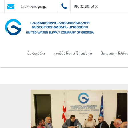
info@water.gov.ge
995 32 293 00 00
ᲛᲗᲐᲕᲐᲠᲘ
ᲙᲝᲛᲞᲐᲜᲘᲘᲡ ᲨᲔᲡᲐᲮᲔᲑ
ᲛᲔᲓᲘᲐᲪᲔᲜᲢᲠ