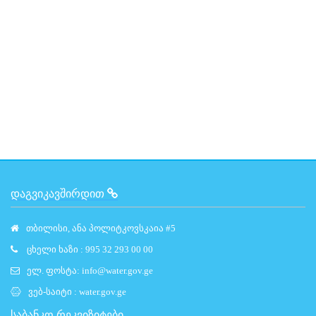
ᲓᲐᲒᲕᲘᲙᲐᲕᲨᲘᲠᲓᲘᲗ
თბილისი, ანა პოლიტკოვსკაია #5
ცხელი ხაზი : 995 32 293 00 00
ელ. ფოსტა:
info@water.gov.ge
ვებ-საიტი :
water.gov.ge
საბანკო რეკვიზიტები