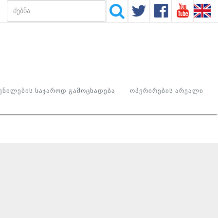
ᲜᲘᲚᲔᲑᲘᲡ ᲡᲐᲯᲐᲠᲝᲓ ᲒᲐᲛᲝᲪᲮᲐᲓᲔᲑᲐ
ᲝᲞᲔᲠᲘᲠᲔᲑᲘᲡ ᲐᲠᲔᲐᲚᲘ