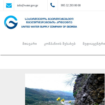
info@water.gov.ge
995 32 293 00 00
ᲛᲗᲐᲕᲐᲠᲘ
ᲙᲝᲛᲞᲐᲜᲘᲘᲡ ᲨᲔᲡᲐᲮᲔᲑ
ᲛᲔᲓᲘᲐᲪᲔᲜᲢᲠ