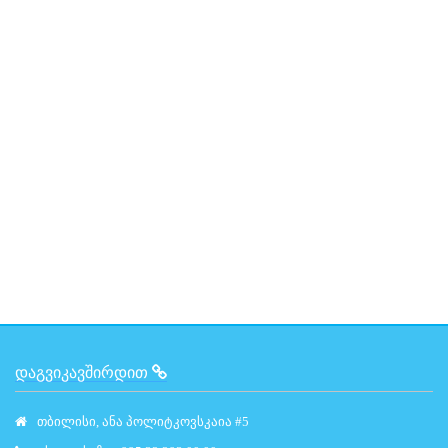
ᲓᲐᲒᲕᲘᲙᲐᲕᲨᲘᲠᲓᲘᲗ
თბილისი, ანა პოლიტკოვსკაია #5