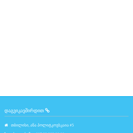
ᲓᲐᲒᲕᲘᲙᲐᲕᲨᲘᲠᲓᲘᲗ
თბილისი, ანა პოლიტკოვსკაია #5