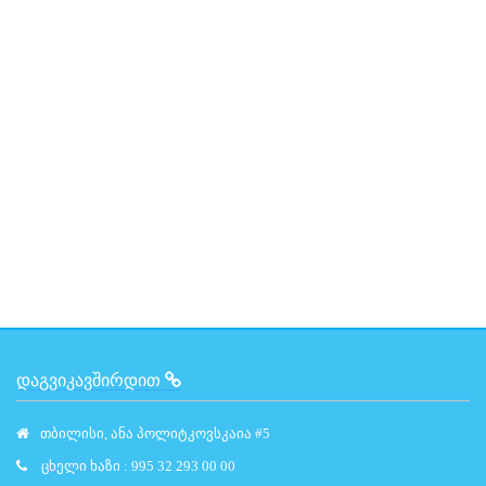
ᲓᲐᲒᲕᲘᲙᲐᲕᲨᲘᲠᲓᲘᲗ
თბილისი, ანა პოლიტკოვსკაია #5
ცხელი ხაზი : 995 32 293 00 00