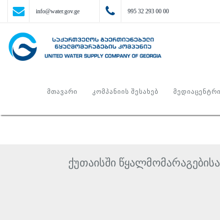
info@water.gov.ge
995 32 293 00 00
ᲛᲗᲐᲕᲐᲠᲘ
ᲙᲝᲛᲞᲐᲜᲘᲘᲡ ᲨᲔᲡᲐᲮᲔᲑ
ᲛᲔᲓᲘᲐᲪᲔᲜᲢᲠ
ქუთაისში წყალმომარაგებისა