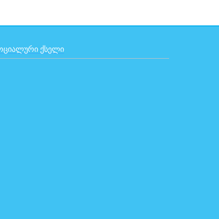
ᲝᲪᲘᲐᲚᲣᲠᲘ ᲥᲡᲔᲚᲘ