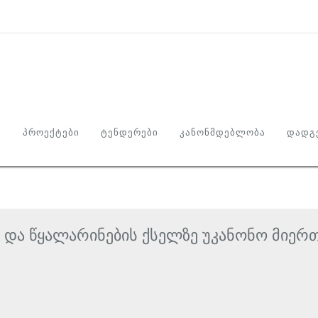
Ი
ᲞᲠᲝᲔᲥᲢᲔᲑᲘ
ᲢᲔᲜᲓᲔᲠᲔᲑᲘ
ᲙᲐᲜᲝᲜᲛᲓᲔᲑᲚᲝᲑᲐ
ᲓᲐᲓᲒᲔ
 და წყალარინების ქსელზე უკანონო მიერ