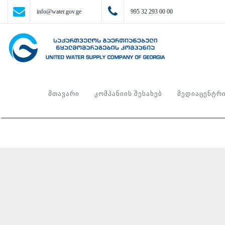
info@water.gov.ge
995 32 293 00 00
ᲛᲗᲐᲕᲐᲠᲘ
ᲙᲝᲛᲞᲐᲜᲘᲘᲡ ᲨᲔᲡᲐᲮᲔᲑ
ᲛᲔᲓᲘᲐᲪᲔᲜᲢᲠ