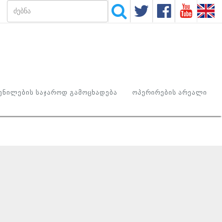
ᲜᲘᲚᲔᲑᲘᲡ ᲡᲐᲯᲐᲠᲝᲓ ᲒᲐᲛᲝᲪᲮᲐᲓᲔᲑᲐ
ᲝᲞᲔᲠᲘᲠᲔᲑᲘᲡ ᲐᲠᲔᲐᲚᲘ