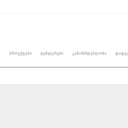
Ი
ᲞᲠᲝᲔᲥᲢᲔᲑᲘ
ᲢᲔᲜᲓᲔᲠᲔᲑᲘ
ᲙᲐᲜᲝᲜᲛᲓᲔᲑᲚᲝᲑᲐ
ᲓᲐᲓᲒᲔ