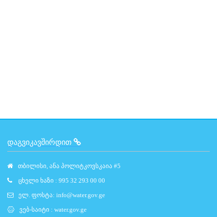
ᲓᲐᲒᲕᲘᲙᲐᲕᲨᲘᲠᲓᲘᲗ
თბილისი, ანა პოლიტკოვსკაია #5
ცხელი ხაზი : 995 32 293 00 00
ელ. ფოსტა:
info@water.gov.ge
ვებ-საიტი :
water.gov.ge