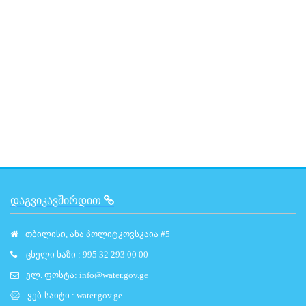
ᲓᲐᲒᲕᲘᲙᲐᲕᲨᲘᲠᲓᲘᲗ
თბილისი, ანა პოლიტკოვსკაია #5
ცხელი ხაზი : 995 32 293 00 00
ელ. ფოსტა:
info@water.gov.ge
ვებ-საიტი :
water.gov.ge