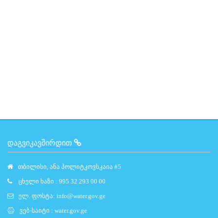
ᲓᲐᲒᲕᲘᲙᲐᲕᲨᲘᲠᲓᲘᲗ
თბილისი, ანა პოლიტკოვსკაია #5
ცხელი ხაზი : 995 32 293 00 00
ელ. ფოსტა:
info@water.gov.ge
ვებ-საიტი :
water.gov.ge