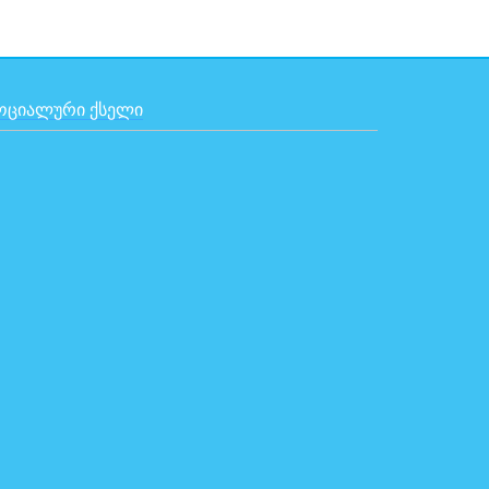
ᲝᲪᲘᲐᲚᲣᲠᲘ ᲥᲡᲔᲚᲘ