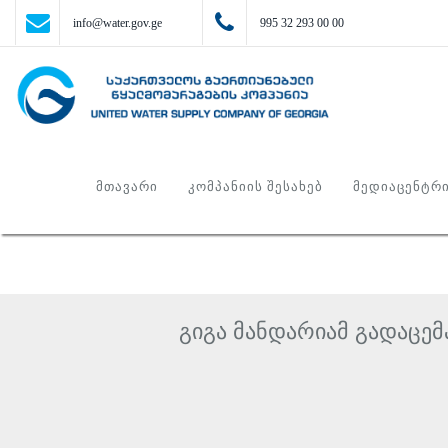
info@water.gov.ge
995 32 293 00 00
ᲛᲗᲐᲕᲐᲠᲘ
ᲙᲝᲛᲞᲐᲜᲘᲘᲡ ᲨᲔᲡᲐᲮᲔᲑ
ᲛᲔᲓᲘᲐᲪᲔᲜᲢᲠ
გიგა მანდარიამ გადაცე