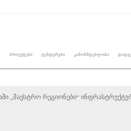
Ი
ᲞᲠᲝᲔᲥᲢᲔᲑᲘ
ᲢᲔᲜᲓᲔᲠᲔᲑᲘ
ᲙᲐᲜᲝᲜᲛᲓᲔᲑᲚᲝᲑᲐ
ᲓᲐᲓᲒᲔ
მაში „მაესტრო რეგიონები“ ინფრასტრუქტუ