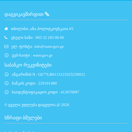
ᲓᲐᲒᲕᲘᲙᲐᲕᲨᲘᲠᲓᲘᲗ
თბილისი, ანა პოლიტკოვსკაია #5
ცხელი ხაზი : 995 32 293 00 00
ელ. ფოსტა:
info@water.gov.ge
ვებ-საიტი :
water.gov.ge
საბანკო რეკვიზიტები
ანგარიშის N : GE77LB0113123325230012
ბანკის კოდი : 220101480
საიდენტიფიკაციო კოდი : 412670097
© ყველა უფლება დაცულია @ 2026
ᲡᲬᲠᲐᲤᲘ ᲑᲛᲣᲚᲔᲑᲘ