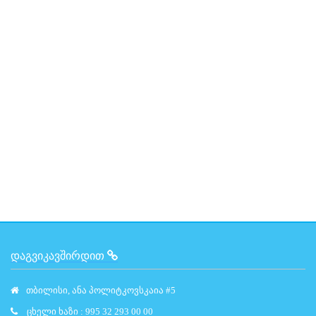
ᲓᲐᲒᲕᲘᲙᲐᲕᲨᲘᲠᲓᲘᲗ
თბილისი, ანა პოლიტკოვსკაია #5
ცხელი ხაზი : 995 32 293 00 00